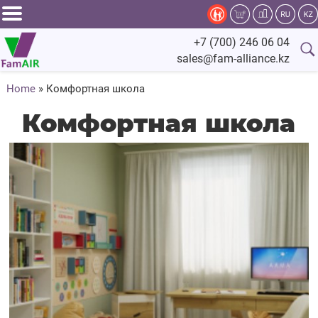
Задать
+7 (700) 246 06 04
вопрос
sales@fam-alliance.kz
специалисту
Home
»
Комфортная школа
Главная
Комфортная школа
Каталог
Оснащение
Производство
Сервис
Компания
Fam.Alliance