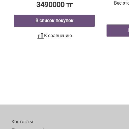
Вес эт
конечностей с
3490000 тг
фиксированным экраном
«FamAIR» TVL-0001
В список покупок
К сравнению
Контакты