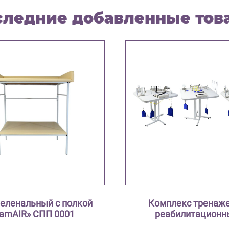
следние добавленные тов
пеленальный с полкой
Комплекс тренаж
amAIR» СПП 0001
реабилитационн
«FamAIR» КТР-0