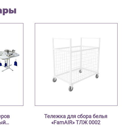
ары
еров
Тележка для сбора белья
ый
«FamAIR» ТЛЖ 0002
1