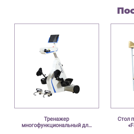
По
Тренажер
Стол 
многофункциональный для
«F
верхних и нижних