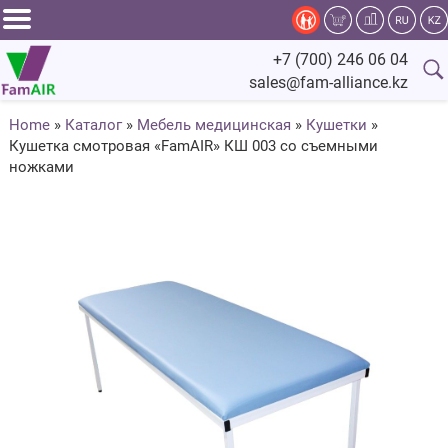
Задать
+7 (700) 246 06 04
вопрос
sales@fam-alliance.kz
специалисту
Home
»
Каталог
»
Мебель медицинская
»
Кушетки
»
Кушетка смотровая «FamAIR» КШ 003 со съемными
Главная
ножками
Каталог
Оснащение
Производство
Сервис
Компания
Fam.Alliance