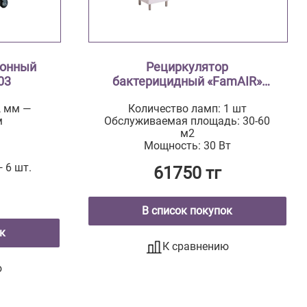
ионный
Рециркулятор
03
бактерицидный «FamAIR»
Plus 15 SP
, мм —
Количество ламп: 1 шт
м
Обслуживаемая площадь: 30-60
м2
Мощность: 30 Вт
 6 шт.
61750 тг
В список покупок
к
К сравнению
ю