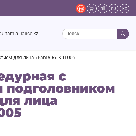
s@fam-alliance.kz
стием для лица «FamAIR» КШ 005
едурная с
 подголовником
для лица
005