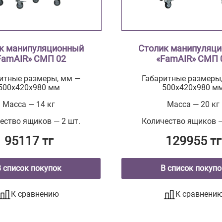
к манипуляционный
Столик манипуляц
FamAIR» СМП 02
«FamAIR» СМП 
итные размеры, мм —
Габаритные размеры
500х420х980 мм
500х420х980 м
Масса — 14 кг
Масса — 20 кг
ество ящиков — 2 шт.
Количество ящиков —
95117 тг
129955 тг
В список покупок
В список покупо
К сравнению
К сравнени