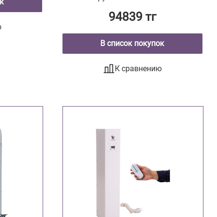
к
94839 тг
ю
В список покупок
К сравнению