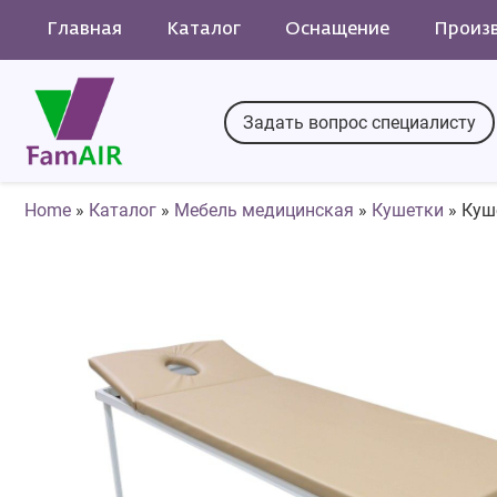
Главная
Каталог
Оснащение
Произ
Задать вопрос специалисту
Home
»
Каталог
»
Мебель медицинская
»
Кушетки
»
Куше