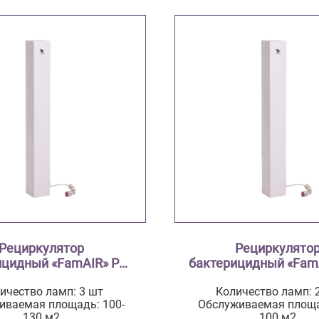
Рециркулятор
Рециркулято
ицидный «FamAIR» Pro
бактерицидный «FamA
+45
+30
ичество ламп: 3 шт
Количество ламп: 
иваемая площадь: 100-
Обслуживаемая площа
130 м2
100 м2