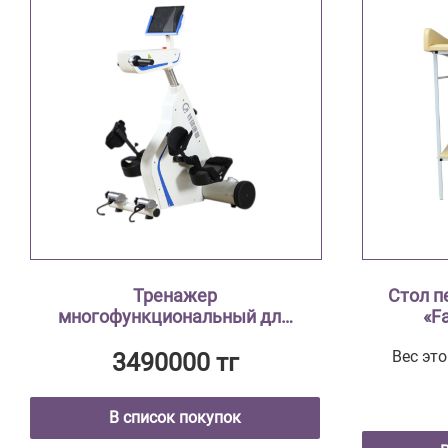
Тренажер
Стол п
многофункциональный для
«F
верхних и нижних
Вес это
конечностей с
3490000 тг
фиксированным экраном
«FamAIR» TVL-0001
В список покупок