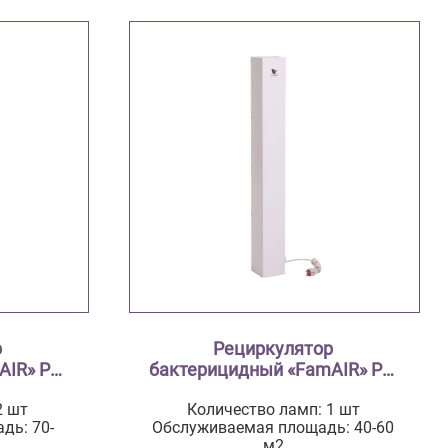
р
Рециркулятор
IR» Pro
бактерицидный «FamAIR» Pro
+15
2 шт
Количество ламп: 1 шт
дь: 70-
Обслуживаемая площадь: 40-60
м2