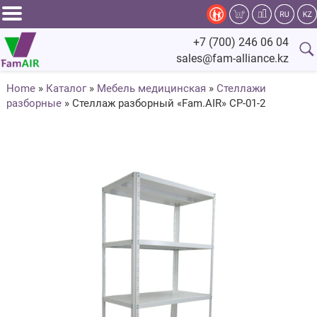
Задать
+7 (700) 246 06 04
вопрос
sales@fam-alliance.kz
специалисту
Home
»
Каталог
»
Мебель медицинская
»
Стеллажи
разборные
»
Стеллаж разборный «Fam.AIR» СР-01-2
Главная
Каталог
Оснащение
Производство
Сервис
Компания
Fam.Alliance