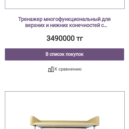
Тренажер многофункциональный для
верхних и нижних конечностей с
фиксированным экраном «FamAIR» TVL-
0001
3490000 тг
В список покупок
К сравнению